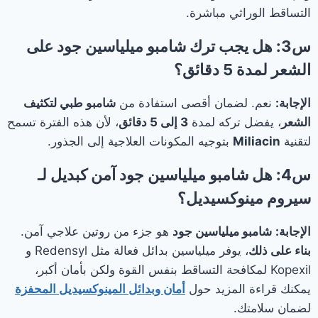
التساقط الوراثي مباشرة.
س3: هل يجب ترك
شامبو ميلياسين جود
على
الشعر لمدة 5 دقائق؟
الإجابة:
نعم. لضمان أقصى استفادة من
شامبو طبي لتكثيف
الشعر
، يفضل تركه لمدة
3 إلى 5 دقائق
، لأن هذه الفترة تسمح
لتقنية
Miliacin
بتوجيه المكونات العلاجية إلى الجذور.
س4: هل
شامبو ميلياسين جود
آمن كبديل لـ
سيروم مينوكسيديل
؟
الإجابة:
شامبو ميلياسين جود
هو جزء من روتين علاجي آمن.
بناء على ذلك
، يوفر ميلياسين بدائل فعالة مثل Redensyl و
Kopexil لمكافحة التساقط بنفس القوة ولكن بأمان أكبر،
يمكنك قراءة المزيد حول
أمان وبدائل المينوكسيديل المحفزة
لضمان سلامتك.