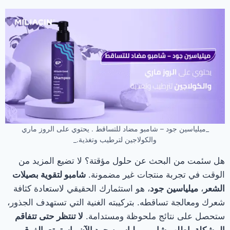
_ميلياسين جود – شامبو مضاد للتساقط . يحتوي على الروز ماري
والكولاجين لترطيب وتغذية._
هل سئمت من البحث عن حلول مؤقتة؟ لا تضيع المزيد من
الوقت في تجربة منتجات غير مضمونة.
شامبو لتقوية بصيلات
الشعر
،
ميلياسين جود
، هو استثمارك الحقيقي لاستعادة كثافة
شعرك ومعالجة تساقطه. بتركيبته الغنية التي تستهدف الجذور،
ستحصل على نتائج ملحوظة ومستدامة.
لا تنتظر حتى تتفاقم
المشكلة، اطلب شامبو ميلياسين جود الآن واستمتع بالفرق