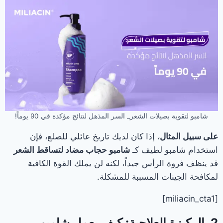
شامبو لتقوية بصيلات الشعر_ السر المذهل لنتائج مؤكدة في 90 يوماً!
على سبيل المثال
، إذا كان لديك تاريخ عائلي للصلع، فإن
استخدام شامبو لطيف كـ
شامبو حجاب مضاد لتساقط الشعر
قد ينظف فروة الرأس جيداً، لكنه لن يملك القوة الكافية
لمكافحة الجينات المسببة للمشكلة.
[miliacin_cta1]
2. الركيزة العلاجية: كيف يعمل شامبو