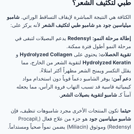
طبي لتكثيف الشعر؟
الكثافة هي النتيجة المباشرة لإيقاف التساقط الوراثي.
شامبو
ميلياسين جود
هو
شامبو طبي لتكثيف الشعر
لأنه يركز على:
إطالة مرحلة النمو:
Redensyl
يدعم البصيلات لتبقى في
مرحلة النمو أطول فترة ممكنة.
تقوية الخصلات:
يحتوي على
Hydrolyzed Collagen
و
Hydrolyzed Keratin
لتقوية الشعر من الخارج، مما
يقلل التكسر ويمنح الشعر مظهراً أكثر امتلاءً.
دعم آمن:
يوفر الشامبو دعماً قوياً دون استخدام مواد
كيميائية قاسية قد تسبب التهاب فروة الرأس، مما يجعله
آمناً كـ
شامبو لتقوية بصيلات الشعر
.
حيثما
تكون المنتجات الأخرى مجرد شامبوهات تنظيف، فإن
شامبو ميلياسين جود
هو جزء من علاج فعال (Procapil,
Redensyl) وموثوق (Miliacin) يضمن نمواً صحياً ومستداماً.