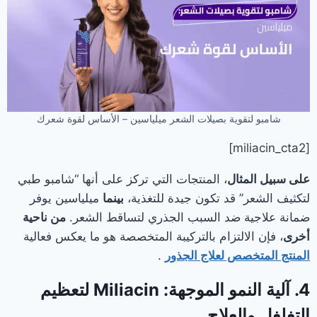
شامبو لتقوية بصيلات الشعر ميلياسين – الأساس لقوة شعرك
[miliacin_cta2]
على سبيل المثال
، المنتجات التي تركز على أنها “شامبو طبي
لتكثيف الشعر” قد تكون جيدة للتغذية،
بينما
ميلياسين يوفر
ضمانة علاجية ضد السبب الجذري لتساقط الشعر.
من ناحية
أخرى
، فإن الالتزام بالتركيبة المتخصصة هو ما يعكس فعالية
المنتج المتخصص لعلاج الجذور
.
4. آلية النمو الموجهة: Miliacin لتعظيم
التغلغل والعلاج