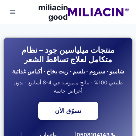
miliacin
good
منتجات ميلياسين جود – نظام
متكامل لعلاج تساقط الشعر
شامبو · سيروم · بلسم · زيت بخاخ · أكياس غذائية
طبيعي 100% · نتائج ملموسة في 4-8 أسابيع · بدون
أعراض جانبية
تسوّق الآن
📞 0508104143
|
واتساب
|