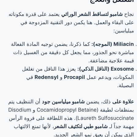
نجاح
شامبو لتساقط الشعر الوراثي
يعتمد على قدرة مكوناته
على البقاء والعمل. هنا يكمن دور التقنية المزدوجة في
ميلياسين:
Miliacin (الموجه):
كما ذكرنا، يضمن توجيه المادة الفعالة
مباشرة نحو الجذور، مما يجعل كل دقيقة من الغسيل ذات
قيمة علاجية مضاعفة.
Exosome (الناقل الذكي):
يعزز هذا الناقل من تغلغل
المكونات، ويدعم عمل
Procapil
و
Redensyl
في
البصيلة.
علاوة على
ذلك، يضمن
شامبو ميلياسين جود
أن التنظيف يتم
بمنظفات لطيفة (Cocamidopropyl Betaine و Disodium
Laureth Sulfosuccinate). هذه اللطافة على فروة الرأس
مهمة جداً لـ
شامبو طبي لتكثيف الشعر
، لأنها تمنع الالتهاب
الذي يمكن أن يعيق نمو الشعر الجديد.