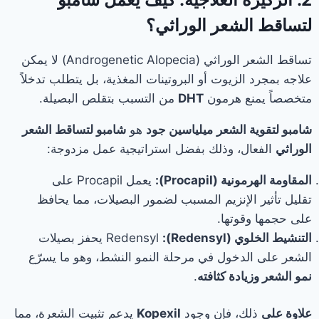
لتساقط الشعر الوراثي؟
تساقط الشعر الوراثي (Androgenetic Alopecia) لا يمكن
علاجه بمجرد الزيوت أو البروتينات المغذية، بل يتطلب تدخلاً
متخصصاً يمنع هرمون
DHT
من التسبب بتقلص البصيلة.
شامبو لتقوية الشعر
ميلياسين جود
هو
شامبو لتساقط الشعر
الوراثي
الفعال، وذلك بفضل استراتيجية عمل مزدوجة:
المقاومة الهرمونية (Procapil):
يعمل Procapil على
تقليل تأثير الإنزيم المسبب لضمور البصيلات، مما يحافظ
على حجمها وقوتها.
التنشيط الخلوي (Redensyl):
Redensyl يحفز بصيلات
الشعر على الدخول في مرحلة النمو النشط، وهو ما يسرّع
نمو الشعر وزيادة كثافته
.
علاوة على
ذلك، فإن وجود
Kopexil
يدعم تثبيت الشعرة، مما