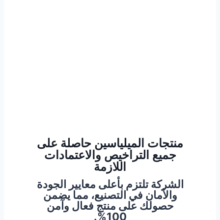
والتفضيلات، مما يجعله الخيار الأمثل لكل من
يريد شعراً صحياً وقوياً.
اتصل الآن واحصل على استشارة مجانية من
خبراء منتجات miliacin المتخصصين. فريقنا
متاح من الأحد للسبت من 10 ص إلى 6 م.
منتجات الميلياسين حاصلة على
جميع التراخيص والاعتمادات
اللازمة
الشركة تلتزم بأعلى معايير الجودة
والأمان في التصنيع، مما يضمن
حصولك على منتج فعال وآمن
100%.