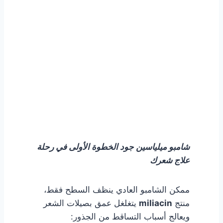
شامبو الميلياسين المضاد
لتساقط الشعر
احصل على الشامبو بأفضل سعر
شامبو ميلياسين جود الخطوة الأولى في رحلة
علاج شعرك
ممكن الشامبو العادي ينظف السطح فقط،
منتج
miliacin
يتغلغل عمق بصيلات الشعر
ويعالج أسباب التساقط من الجذور: