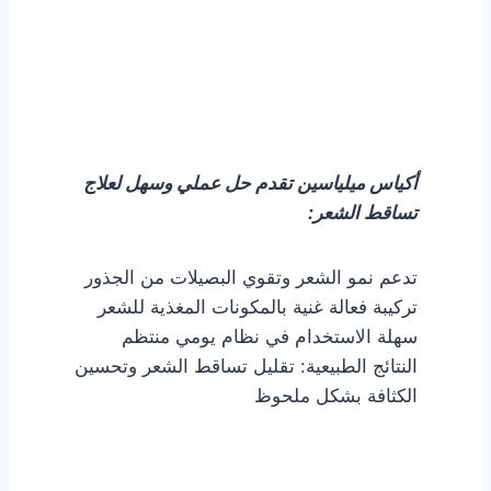
احصل على اكياس الميلياسين
الأقوى
أكياس
ميلياسين
تقدم
حل
عملي
وسهل
لعلاج
تساقط
الشعر:
تدعم
نمو
الشعر
وتقوي
البصيلات
من
الجذور
تركيبة
فعالة
غنية
بالمكونات
المغذية
للشعر
سهلة
الاستخدام
في
نظام
يومي
منتظم
النتائج
الطبيعية:
تقليل
تساقط
الشعر
وتحسين
الكثافة
بشكل
ملحوظ