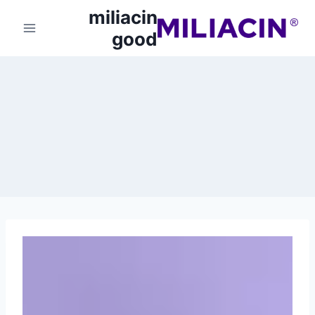
miliacin
good