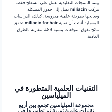
بينما المنتجات التقليدية تعمل على السطح فقط،
مركب
miliacin
يصل إلى جذور المشكلة
ويعالجها بطريقة علمية مدروسة. كذلك، الدراسات
المعملية أثبتت أن تقنية
miliacin for hair
تحقق
نتائج تفوق التوقعات بنسبة 89% مقارنة بالطرق
العادية.
التقنيات العلمية المتطورة في
الميلياسين
مجموعة الميلياسين تجمع بين أربع
تقنيات علمية ثورية تم تطويرها في