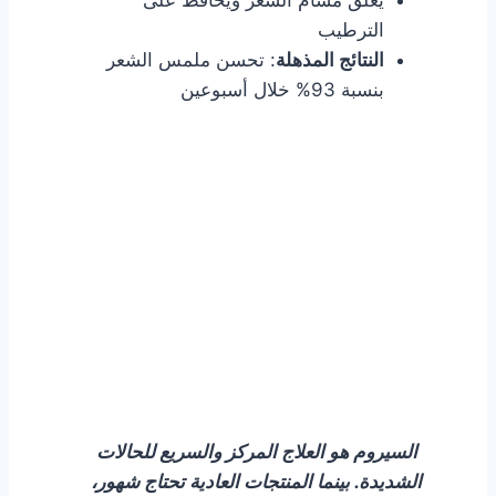
يغلق مسام الشعر ويحافظ على
الترطيب
النتائج المذهلة
: تحسن ملمس الشعر
بنسبة 93% خلال أسبوعين
سيروم الميلياسين المضاد
لتساقط الشعر
احصل على السيروم المتطور
السيروم هو العلاج المركز والسريع للحالات
الشديدة. بينما المنتجات العادية تحتاج شهور،