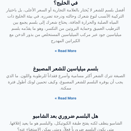
في الخليج؟
أفضل بلسم للشعر لا يُختار بالعلامة التجارية أو السعر الأعلى، بل باختيار
التركيبة الأنسب لنوع شعرك وحالته ودرجة تضرره. في بيئة الخليج ذات
المياه الصلبة والحرارة الجافة، يحتاج شعرك إلى بلسم يجمع بين
الترطيب العميق وحماية البروتين من التكسر، وهو ما يقدّمه بلسم
ميلياسين جود عبر مركب الميلياسين المستخلص من بذور الدخن مع
الكيراتين المهدرج
Read More »
بلسم ميلياسين للشعر المصبوغ
الصبغة تترك الشعر أكثر مسامية وأسرع فقداناً للرطوبة واللون. ما الذي
يجب أن يوفره البلسم للشعر المصبوغ، وكيف تحمين لونك أطول فترة
ممكنة.
Read More »
هل البلسم ضروري بعد الشامبو
الشامبو ينظف لكنه يفتح طبقة الكيوتيكل، والبلسم هو ما يعيد إغلاقها.
متى يكون البلسم ضرورياً فعلاً، ومتى يمكن الاستغناء عنه؟