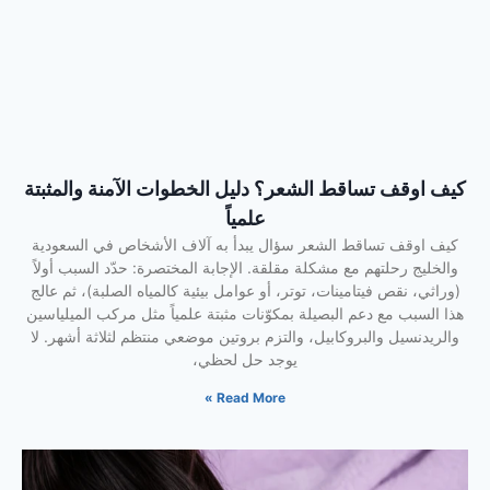
كيف اوقف تساقط الشعر؟ دليل الخطوات الآمنة والمثبتة
علمياً
كيف اوقف تساقط الشعر سؤال يبدأ به آلاف الأشخاص في السعودية
والخليج رحلتهم مع مشكلة مقلقة. الإجابة المختصرة: حدّد السبب أولاً
(وراثي، نقص فيتامينات، توتر، أو عوامل بيئية كالمياه الصلبة)، ثم عالج
هذا السبب مع دعم البصيلة بمكوّنات مثبتة علمياً مثل مركب الميلياسين
والريدنسيل والبروكابيل، والتزم بروتين موضعي منتظم لثلاثة أشهر. لا
يوجد حل لحظي،
Read More »