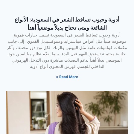
أدوية وحبوب تساقط الشعر في السعودية: الأنواع
الشائعة ومتى تحتاج بديلاً موضعياً أهدأ
أدوية وحبوب تساقط الشعر في السعودية تشمل خيارات فموية
موصوفة طبياً مثل أقراص فيناسترايد ومينوكسيديل الفموي، إلى جانب
مكملات فيتامينات عامة مثل البيوتين والزنك. لكل نوع دور مختلف وآثار
جانبية محتملة تستحق الفهم قبل البدء، بينما يقدّم نظام ميلياسين جود
الموضعي بديلاً أهدأ يدعم البصيلات مباشرة دون التدخل الهرموني
الداخلي للجسم. فهرس المحتوى أنواع أدوية
Read More »