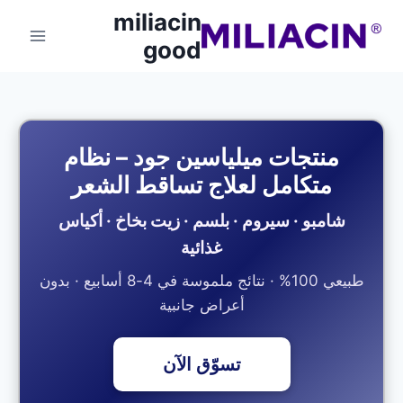
miliacin
good
منتجات ميلياسين جود – نظام
متكامل لعلاج تساقط الشعر
شامبو · سيروم · بلسم · زيت بخاخ · أكياس
غذائية
طبيعي 100% · نتائج ملموسة في 4-8 أسابيع · بدون
أعراض جانبية
تسوّق الآن