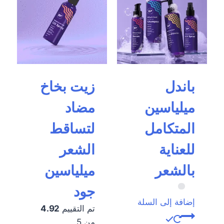
باندل
زيت بخاخ
ميلياسين
مضاد
المتكامل
لتساقط
للعناية
الشعر
بالشعر
ميلياسين
جود
إضافة إلى السلة
تم التقييم
4.92
من 5