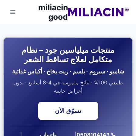
miliacin
good
منتجات ميلياسين جود – نظام
متكامل لعلاج تساقط الشعر
شامبو · سيروم · بلسم · زيت بخاخ · أكياس غذائية
طبيعي 100% · نتائج ملموسة في 4-8 أسابيع · بدون
أعراض جانبية
تسوّق الآن
📞 0508104143
|
واتساب
|