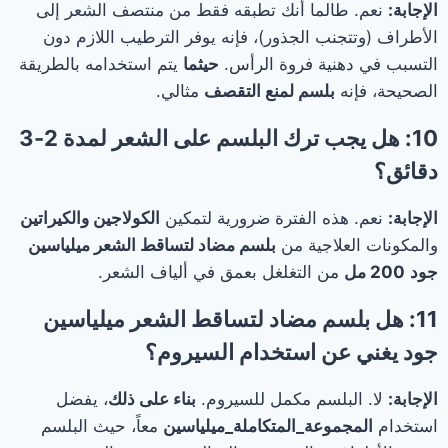
الإجابة:
نعم. طالما أنك تطبقه فقط من منتصف الشعر إلى
الأطراف (وتتجنب الجذور)، فإنه يوفر الترطيب اللازم دون
التسبب في دهنية فروة الرأس.
حيثما
يتم استخدامه بالطريقة
الصحيحة، فإنه
بلسم لمنع التقصف
مثالي.
10: هل يجب ترك البلسم على الشعر لمدة 2-3
دقائق؟
الإجابة:
نعم. هذه الفترة ضرورية لتمكين
الكولاجين والكيراتين
والمكونات العلاجية من
بلسم مضاد لتساقط الشعر ميلياسين
جود
200 مل
من التغلغل بعمق في ألياف الشعر.
11: هل بلسم مضاد لتساقط الشعر ميلياسين
جود يغني عن استخدام السيروم؟
الإجابة:
لا. البلسم مكمل للسيروم.
بناء على ذلك
، يفضل
استخدام
المجموعة_المتكاملة_ميلياسين
معاً، حيث البلسم