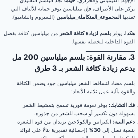
الإجهاد الكيميائي والحراري.
حيثما
تجد البلسم التقليدي
يركز على الأطراف، فإن ميلياسين يوفر حماية للألياف التي
تغذيها
المجموعة_المتكاملة_ميلياسين
(السيروم والشامبو).
هكذا
، يوفر
بلسم لزيادة كثافة الشعر
من ميلياسين كثافة بفضل
القوة الداخلية للخصلة نفسها.
3. مقارنة القوة: بلسم ميلياسين 200 مل
يدعم زيادة كثافة الشعر بـ 3 طرق
بلسم مضاد لتساقط الشعر ميلياسين جود يضمن الكثافة
والقوة بآلية عمل ثلاثية الأبعاد:
فك التشابك:
يوفر نعومة فورية تسمح بتمشيط الشعر
بسهولة دون تكسير أو سحب للشعر من جذوره.
دعم البنية:
الكيراتين والكولاجين يزيدان من قوة الشعرة
بنسبة تصل إلى
30%
(إحصائية تقديرية بناءً على فوائد