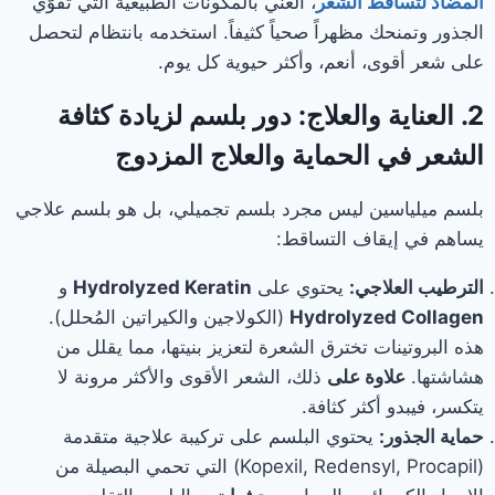
المضاد لتساقط الشعر
، الغني بالمكونات الطبيعية التي تقوّي
الجذور وتمنحك مظهراً صحياً كثيفاً. استخدمه بانتظام لتحصل
على شعر أقوى، أنعم، وأكثر حيوية كل يوم.
2. العناية والعلاج: دور بلسم لزيادة كثافة
الشعر في الحماية والعلاج المزدوج
بلسم ميلياسين ليس مجرد بلسم تجميلي، بل هو بلسم علاجي
يساهم في إيقاف التساقط:
الترطيب العلاجي:
يحتوي على
Hydrolyzed Keratin
و
Hydrolyzed Collagen
(الكولاجين والكيراتين المُحلل).
هذه البروتينات تخترق الشعرة لتعزيز بنيتها، مما يقلل من
هشاشتها.
علاوة على
ذلك، الشعر الأقوى والأكثر مرونة لا
يتكسر، فيبدو أكثر كثافة.
حماية الجذور:
يحتوي البلسم على تركيبة علاجية متقدمة
(Kopexil, Redensyl, Procapil) التي تحمي البصيلة من