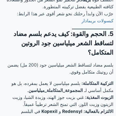
كثافته الطبيعية بفضل تركيبته المتطورة.
جرّب الآن وابدأ رحلتك نحو شعر أقوى عبر هذا الرابط:
كبسولات بريمادار
5. الحجم والقوة: كيف يدعم بلسم مضاد
لتساقط الشعر ميلياسين جود الروتين
المتكامل؟
بلسم مضاد لتساقط الشعر ميلياسين جود (200 مل) يضمن
أن روتينك متكامل وقوي.
التركيبة المتكاملة:
بلسم ميلياسين لا يعمل بمفرده، بل هو
مكمل أساسي لـ
المجموعة_المتكاملة_ميلياسين
.
الزيوت المغذية:
غني بزيت جوز الهند، وزبدة الشيا، وزيت
الزيتون وزيت اللوز، التي تمنح الشعر ترطيباً عميقاً.
الالتزام بالفعالية:
Redensyl
و
Kopexil
في البلسم