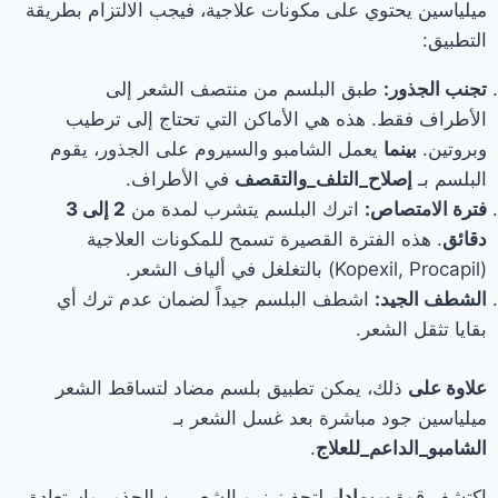
ميلياسين يحتوي على مكونات علاجية، فيجب الالتزام بطريقة
التطبيق:
تجنب الجذور:
طبق البلسم من منتصف الشعر إلى
الأطراف فقط. هذه هي الأماكن التي تحتاج إلى ترطيب
وبروتين.
بينما
يعمل الشامبو والسيروم على الجذور، يقوم
البلسم بـ
إصلاح_التلف_والتقصف
في الأطراف.
فترة الامتصاص:
اترك البلسم يتشرب لمدة من
2 إلى 3
دقائق
. هذه الفترة القصيرة تسمح للمكونات العلاجية
(Kopexil, Procapil) بالتغلغل في ألياف الشعر.
الشطف الجيد:
اشطف البلسم جيداً لضمان عدم ترك أي
بقايا تثقل الشعر.
علاوة على
ذلك، يمكن تطبيق بلسم مضاد لتساقط الشعر
ميلياسين جود مباشرة بعد غسل الشعر بـ
الشامبو_الداعم_للعلاج
.
اكتشف قوة
بريمادار
لتحفيز نمو الشعر من الجذور واستعادة