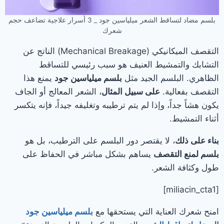
بلسم مضاد لتساقط الشعر ميلياسين جود _ 3 أسرار علاجية تضاعف حجم
شعرك
التقصف الميكانيكي (Mechanical Breakage) الناتج عن
التشابك والتمشيط العنيف هو سبب رئيسي للتساقط
الظاهري. البلسم الجيد مثل
بلسم ميلياسين جود
يمنع هذا
التقصف بفعالية.
على سبيل المثال
، الشعر المعالج أو الجاف
يكون هشاً جداً، وإذا لم يتم ترطيبه وتغليفه جيداً، فإنه يتكسر
أثناء التمشيط.
بناء على ذلك
، لا يقتصر دور البلسم على الترطيب، بل هو
بلسم لمنع التقصف
يساهم بشكل مباشر في الحفاظ على
طول وكثافة الشعر.
[miliacin_cta1]
امنح شعرك العناية التي يستحقها مع
بلسم ميلياسين جود