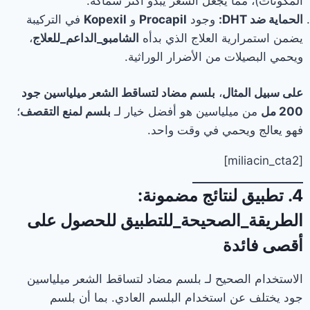
المكونات)، مما يجعل الشعر يبدو أكثر سماكة.
الحماية ضد DHT:
وجود
Procapil
و
Kopexil
في التركيبة
يضمن استمرارية العلاج الذي بدأه
الشامبو_الداعم_للعلاج
،
ويحمي البصيلات من الأضرار الوراثية.
على سبيل المثال
،
بلسم مضاد لتساقط الشعر ميلياسين جود
200 مل
من ميلياسين هو أفضل خيار لـ
بلسم لمنع التقصف
؛
فهو يعالج ويحمي في وقت واحد.
[miliacin_cta2]
4. تطبيق لنتائج مضمونة:
الطريقة_الصحيحة_للتطبيق للحصول على
أقصى فائدة
الاستخدام الصحيح لـ بلسم مضاد لتساقط الشعر ميلياسين
جود يختلف عن استخدام البلسم العادي. بما أن بلسم