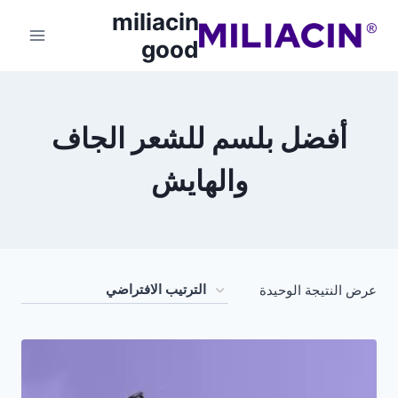
miliacin
good
أفضل بلسم للشعر الجاف
والهايش
عرض النتيجة الوحيدة