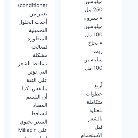
ميلياسين
conditioner)
250 مل
يعتبر من
• سيروم
أحدث الحلول
ميلياسين
التجميلية
100 مل
المتطورة
• بخاخ
لمعالجة
زيت
مشكلة
ميلياسين
تساقط الشعر
100 مل
التي تؤثر
على الثقة
أربع
بالنفس. كما
خطوات
أن البلسم
متكاملة
المضاد
للعناية
لتساقط
بالشعر
الشعر يحتوي
قبل
على Miliacin
الاستحمام