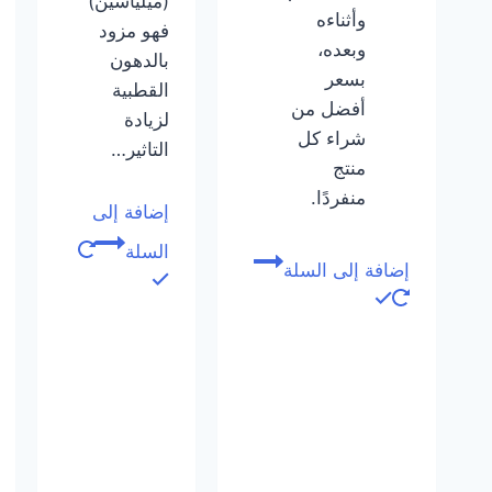
(ميلياسين)
وأثناءه
فهو مزود
وبعده،
بالدهون
بسعر
القطبية
أفضل من
لزيادة
شراء كل
التاثير…
منتج
منفردًا.
إضافة إلى
السلة
إضافة إلى السلة