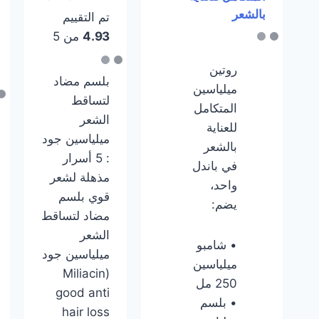
بالشعر
تم التقييم
4.93
من 5
روتين
بلسم مضاد
ميلياسين
لتساقط
المتكامل
الشعر
للعناية
ميلياسين جود
بالشعر
: 5 أسرار
في باندل
مذهلة لشعر
واحد،
قوي بلسم
يضم:
مضاد لتساقط
الشعر
• شامبو
ميلياسين جود
ميلياسين
(Miliacin
250 مل
good anti
• بلسم
hair loss