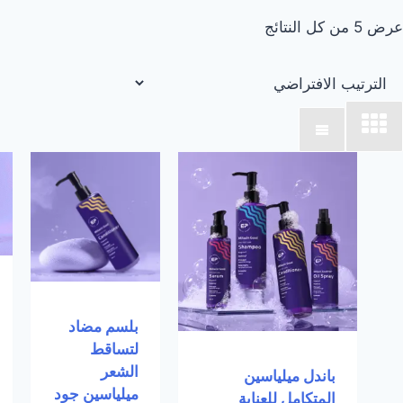
عرض ⁦5⁩ من كل النتائج
بلسم مضاد
لتساقط
الشعر
باندل ميلياسين
ميلياسين جود
المتكامل للعناية