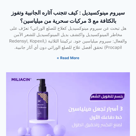
سيروم مينوكسيديل : كيف تتجنب آثاره الجانبية وتفوز
بالكثافة مع 3 مركبات سحرية من ميلياسين؟
هل تبحث عن سيروم مينوكسيديل كعلاج للصلع الوراثي؟ تعرّف على
مخاطر المينوكسيديل واكتشف بديل المينوكسيديل للشعر الآمن
والفعال: سيروم ميلياسين جود. تركيبتنا الثلاثية (Redensyl, Kopexil,
Procapil) تحقق أفضل علاج للصلع الوراثي دون أي آثار جانبية.
Read More »