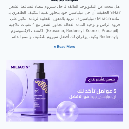
هل تبحث عن التكنولوجيا الفائقة لـ حل سيروم مضاد لتساقط الشعر
iHair؟ الحقيقة أن حل ميلياسين جود يتجاوز تقنية التكثيف الظاهري بـ
مادة Miliacin (ميلياسين) : مزود بالدهون القطبية لزيادة التاثير على
فروة الراس و توجيه المادة الفعالة لجذور الشعر مع 4 تقنيات علاجية
(Exosome, Redensyl, Kopexil, Procapil). اكتشف الإكسوسوم
وRedensyl وكيف يوفران لك أفضل سيروم للتكثيف والنمو الدائم.
Read More »