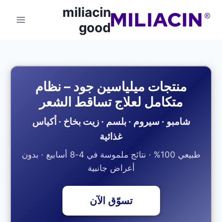
miliacin
good
منتجات ميلياسين جود – نظام
متكامل لعلاج تساقط الشعر
شامبو · سيروم · بلسم · زيت بخاخ · أكياس
غذائية
طبيعي 100% · نتائج ملموسة في 4-8 أسابيع · بدون
أعراض جانبية
تسوّق الآن