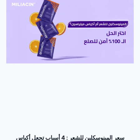
سعر المينوسكلين للشعر : 4 أسباب تجعل أكياس