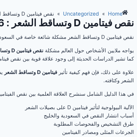
Home
»
Uncategorized
»
نقص فيتامين D وتساقط الشعر : 6 فوائد علاجية مؤكدة
نقص فيتامين D وتساقط الشعر : 6 فوائد علاجية مؤكدة
نقص فيتامين D وتساقط الشعر مشكلة شائعة خاصة في السعودية. اكتشف العلاقة العلمية والحلول المجربة لتقوية بصيلات الشعر.
يواجه ملايين الأشخاص حول العالم مشكلة
نقص فيتامين D وتساقط الشعر
كما تشير الدراسات الحديثة إلى وجود علاقة قوية بين نقص فيتامين D وضعف بصيلات ال
علاوة على ذلك، فإن فهم كيفية تأثير
فيتامين D وتساقط الشعر
يس
الشعر وكثافته.
في هذا الدليل الشامل سنشرح العلاقة العلمية بين نقص الفيتام
الآلية البيولوجية لتأثير فيتامين D على بصيلات الشعر
أسباب انتشار النقص في السعودية والخليج
طرق التشخيص والفحوصات المطلوبة
الجرعات المثلى ومصادر الفيتامين