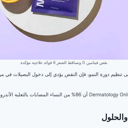
نقص فيتامين D وتساقط الشعر 6 فوائد علاجية مؤكدة
دة في بصيلات الشعر على تنظيم دورة النمو، فإن النقص يؤدي إلى دخول البصيل