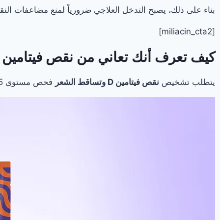
بناء على ذلك، يصبح التدخل العلاجي ضرورياً لمنع مضاعفات النق
[miliacin_cta2]
كيف تعرف أنك تعاني من نقص فيتامين D المسبب لتساقط الشعر؟
يتطلب تشخيص
نقص فيتامين D وتساقط الشعر
فحص مستوى 25-هيدروكسي فيتامين D في الدم. كما يُعتبر المستوى أقل من 30 نانوجرام/مل نقصاً يستدعي التدخل العلاجي الفوري.