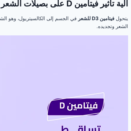
آلية تأثير فيتامين D على بصيلات الشعر
يتحول
فيتامين D3 للشعر
في الجسم إلى الكالسيتريول، وهو الش
الشعر وتجديده.