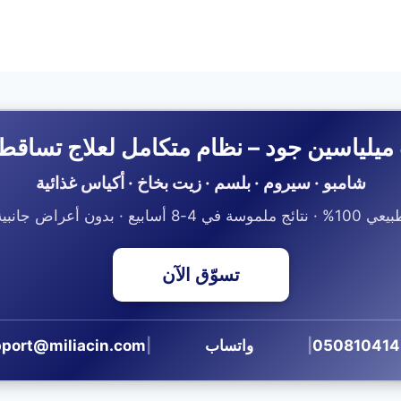
ميلياسين جود – نظام متكامل لعلاج تساقط
شامبو · سيروم · بلسم · زيت بخاخ · أكياس غذائية
1% · نتائج ملموسة في 4-8 أسابيع · بدون أعراض جانبية
تسوّق الآن
|
واتساب
|
port@miliacin.com