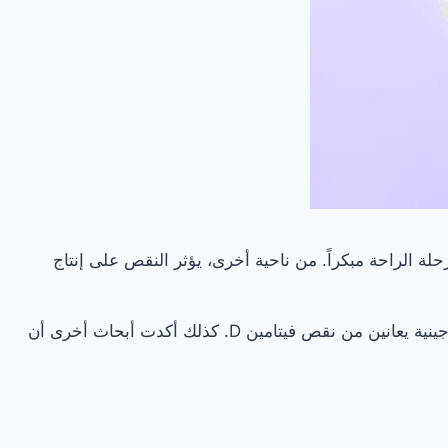
ات في مرحلة الراحة مبكراً. من ناحية أخرى، يؤثر النقص على إنتاج
على سبيل المثال، أظهرت دراسة نشرت في مجلة Dermatology Online Journal أن 86% من النساء المصابات بالثعلبة الأندروجينية يعانين من نقص فيتامين D. كذلك أكدت أبحاث أخرى أن