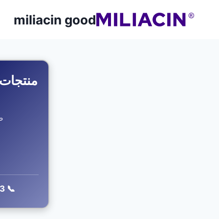
miliacin good
منتجات 
طبيعي 00
📞 0508104143