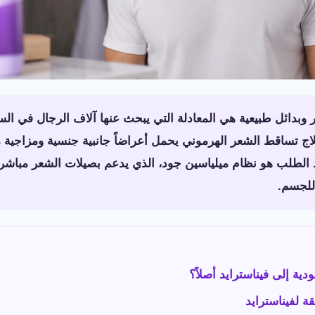
 وبدائل طبيعية هي المعادلة التي يبحث عنها آلاف الرجال في السع
اج تساقط الشعر الهرموني يحمل أعراضاً جانبية جنسية ومزاجية موث
د الطلب هو نظام ميلياسين جود، الذي يدعم بصيلات الشعر مباشر
 للجسم.
دية إلى فيناسترايد أصلاً؟
قة لفيناسترايد