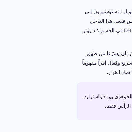
ط إنزيم 5-alpha reductase المسؤول عن تحويل التستوستيرون إلى
أس فقط. هذا التدخل
الجهازي الشامل هو بالضبط ما يفسر الأعراض الجانبية التي سنناقشها بالتفصيل، لأن خفض DHT في الجسم كله يؤثر
كن أن يسرّعا من ظهور
يع وفعال أمراً مفهوماً
خاذ القرار.
لجوهري بين فيناسترايد
ة الرأس فقط.