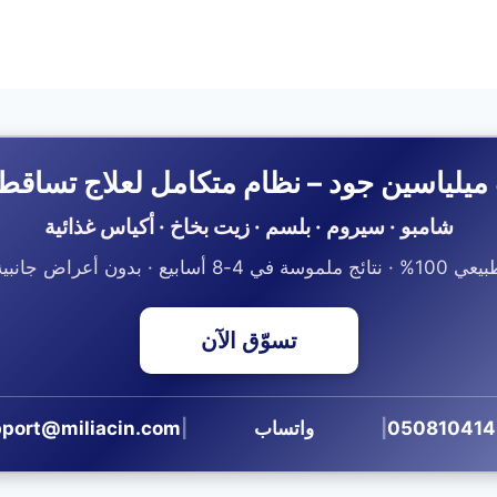
ميلياسين جود – نظام متكامل لعلاج تساقط
شامبو · سيروم · بلسم · زيت بخاخ · أكياس غذائية
1% · نتائج ملموسة في 4-8 أسابيع · بدون أعراض جانبية
تسوّق الآن
|
واتساب
|
port@miliacin.com