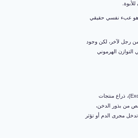
لأبوة.
 وهو عبء نفسي حقيقي
من رجل لآخر، لكن وجود
 التوازن الهرموني
ميلياسين جود هو نظام عناية موضعي كامل من إنتاج شركة الامتياز الدوائية (Excellence Pharm)، ذراع منتجات
لص من بذور الدخن،
 تدخل مجرى الدم أو تؤثر