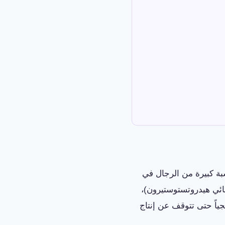
سبة كبيرة من الرجال في
خليج بحلول العقد الثالث أو الرابع من العمر. السبب الجذري هو هرمون DHT (ثنائي هيدروتستوستيرون)،
اً حتى تتوقف عن إنتاج