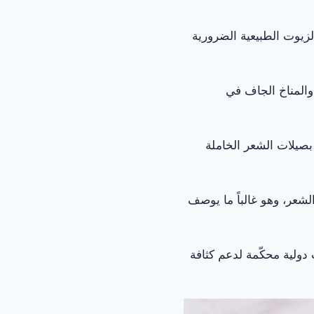
لزيوت الطبيعية الضرورية
والمناخ الجاف في
Kope وExosome، يستهدف بصيلات الشعر الخاملة
اً يومياً لكثافة الشعر، وهو غالباً ما يوصف
Redensy) مثبتة علمياً في دراسات دولية محكّمة لدعم كثافة