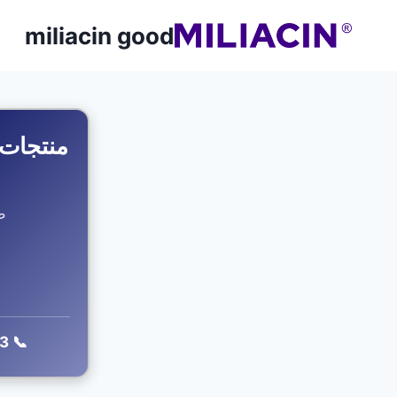
miliacin good
منتجات 
طبيعي 00
📞 0508104143