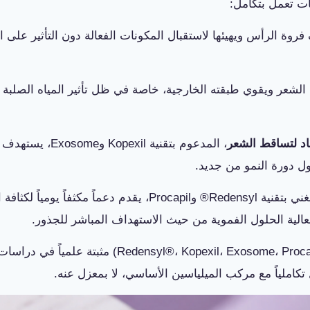
ات تعمل بتكامل:
روة الرأس ويهيئها لاستقبال المكونات الفعالة دون التأثير على ا
شعر ويقوي طبقته الخارجية، خاصة في ظل تأثير المياه الصلبة 
د لتساقط الشعر
، المدعوم بتقنية xil
ل دورة النمو من جديد.
، الغني بتقنية Redensyl® وProcapil، يقدم دعماً مكثف
عالية الحلول الفموية من حيث الاستهداف المباشر للجذور.
كل هذه التقنيات الأربع (l®، Kopexil، Exosome، Procapil
املياً مع مركب الميلياسين الأساسي، لا بمعزل عنه.