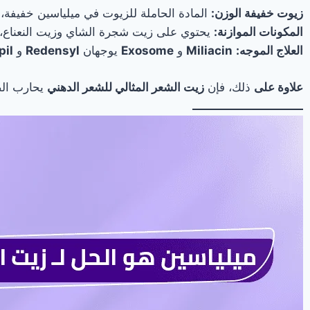
زيوت خفيفة الوزن:
المادة الحاملة للزيوت في ميلياسين خفيفة،
المكونات الموازنة:
يحتوي على زيت شجرة الشاي وزيت النعناع، و
العلاج الموجه:
Miliacin
و
Exosome
يوجهان
Redensyl
و
pil
علاوة على
ذلك، فإن
زيت الشعر المثالي للشعر الدهني
يحارب الص