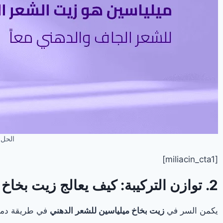
الحل 
[miliacin_cta1]
2. توازن التركيبة: كيف يعالج زيت بخاخ ميلياسين للشعر الدهني التساقط دون زيادة دهنية؟
يكمن السر في
زيت بخاخ ميلياسين للشعر الدهني
في طريقة دمج