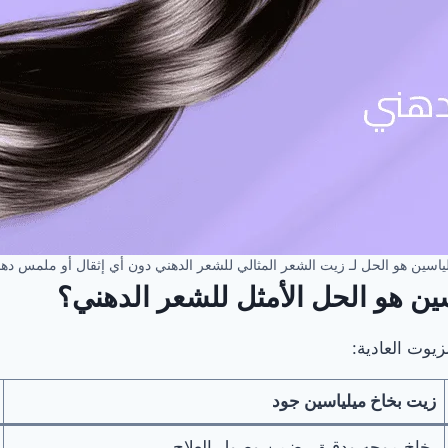
ياسين هو الحل لـ زيت الشعر المثالي للشعر الدهني دون أي إثقال أو ملمس ده
زيوت العادية:
زيت بخاخ ميلياسين جود
بخاخ موجه ودقيق يضمن وصول العلاج.