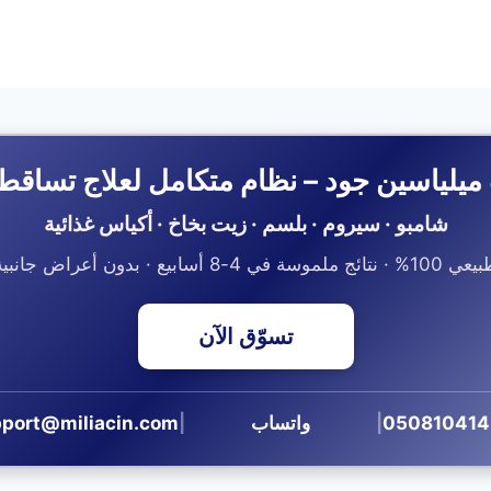
ميلياسين جود – نظام متكامل لعلاج تساقط
شامبو · سيروم · بلسم · زيت بخاخ · أكياس غذائية
1% · نتائج ملموسة في 4-8 أسابيع · بدون أعراض جانبية
تسوّق الآن
|
واتساب
|
port@miliacin.com