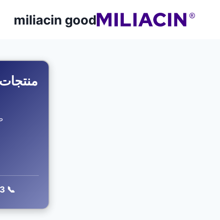
miliacin good
منتجات 
طبيعي 00
📞 0508104143