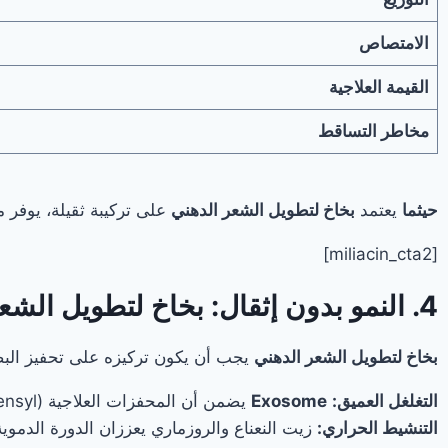
الامتصاص
القيمة العلاجية
مخاطر التساقط
حيثما
يعتمد
بخاخ لتطويل الشعر الدهني
على تركيبة ثقيلة، يوفر 
[miliacin_cta2]
4. النمو بدون إثقال: بخاخ لتطويل الشعر الدهني بفضل Miliacin و Exosome
بخاخ لتطويل الشعر الدهني
يجب أن يكون تركيزه على تحفيز البصي
التغلغل العميق:
Exosome
يضمن أن المحفزات العلاجية (Redensyl) تصل إلى البصيلات مباشرة.
التنشيط الحراري:
زيت النعناع والروزماري يعززان الدورة الدموية