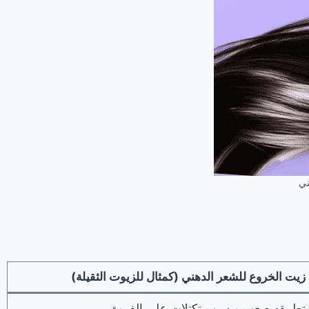
ني
زيت الخروع للشعر الدهني (كمثال للزيوت الثقيلة)
تطبيقه صعب ويسبب تكتلات على الفروة.